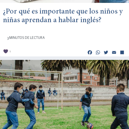
¿Por qué es importante que los niños y
niñas aprendan a hablar inglés?
3 MINUTOS DE LECTURA
Facebook
Whats
Twitt
Em
1