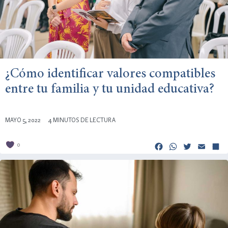
¿Cómo identificar valores compatibles
entre tu familia y tu unidad educativa?
MAYO 5, 2022
4 MINUTOS DE LECTURA
Facebook
Whats
Twitt
Em
0