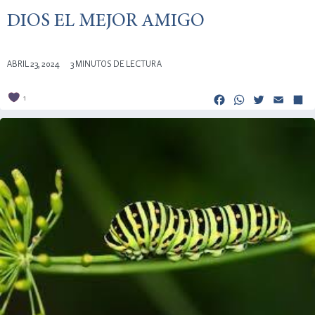
DIOS EL MEJOR AMIGO
ABRIL 23, 2024
3 MINUTOS DE LECTURA
Facebook
Whats
Twitt
Em
1