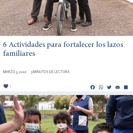
6 Actividades para fortalecer los lazos
familiares
MARZO 5, 2022
3 MINUTOS DE LECTURA
Facebook
Whats
Twitt
Em
1