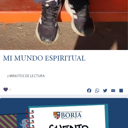
MI MUNDO ESPIRITUAL
2 MINUTOS DE LECTURA
Facebook
Whats
Twitt
Em
1