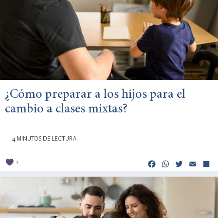
¿Cómo preparar a los hijos para el
cambio a clases mixtas?
4 MINUTOS DE LECTURA
Facebook
Whats
Twitt
Em
1