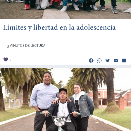
Límites y libertad en la adolescencia
3 MINUTOS DE LECTURA
Facebook
Whats
Twitt
Em
2