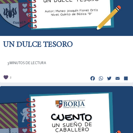
UN DULCE TESORO
3 MINUTOS DE LECTURA
Facebook
Whats
Twitt
Em
2