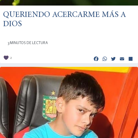
QUERIENDO ACERCARME MÁS A
DIOS
3 MINUTOS DE LECTURA
Facebook
Whats
Twitt
Em
2