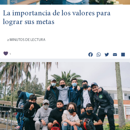
La importancia de los valores para
lograr sus metas
2 MINUTOS DE LECTURA
Facebook
Whats
Twitt
Em
1