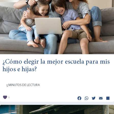
¿Cómo elegir la mejor escuela para mis
hijos e hijas?
5 MINUTOS DE LECTURA
Facebook
Whats
Twitt
Em
1