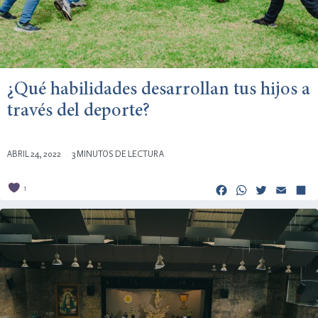
¿Qué habilidades desarrollan tus hijos a
través del deporte?
ABRIL 24, 2022
3 MINUTOS DE LECTURA
Facebook
Whats
Twitt
Em
1