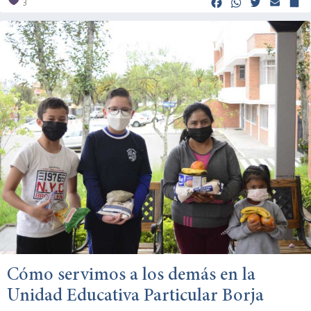
Facebook
Whats
Twitt
Em
Cómo servimos a los demás en la
Unidad Educativa Particular Borja