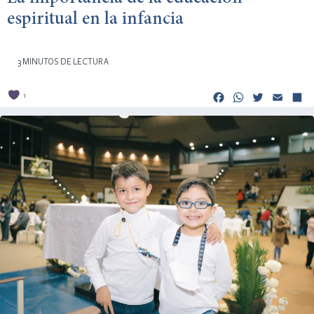
espiritual en la infancia
3 MINUTOS DE LECTURA
Facebook
Whats
Twitt
Em
1