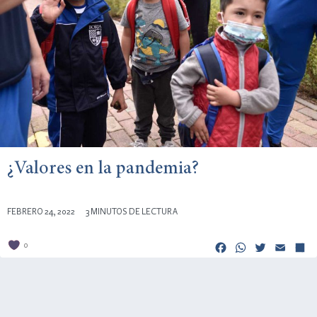
¿Valores en la pandemia?
FEBRERO 24, 2022
3 MINUTOS DE LECTURA
Facebook
Whats
Twitt
Em
0