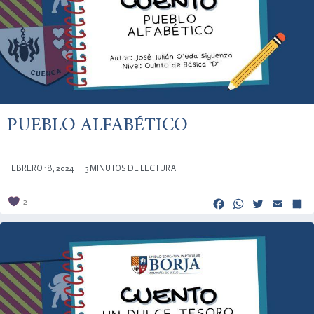
PUEBLO ALFABÉTICO
FEBRERO 18, 2024
3 MINUTOS DE LECTURA
Facebook
Whats
Twitt
Em
2