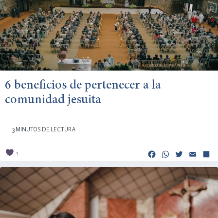
6 beneficios de pertenecer a la
comunidad jesuita
3 MINUTOS DE LECTURA
Facebook
Whats
Twitt
Em
1