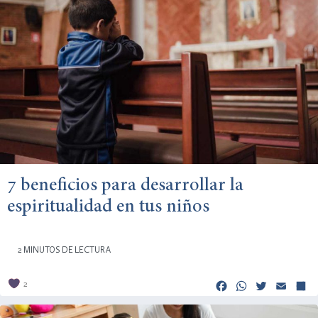
7 beneficios para desarrollar la
espiritualidad en tus niños
2 MINUTOS DE LECTURA
Facebook
Whats
Twitt
Em
2