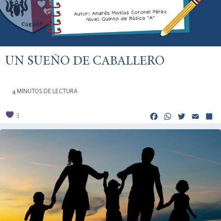
UN SUEÑO DE CABALLERO
4 MINUTOS DE LECTURA
Facebook
Whats
Twitt
Em
3