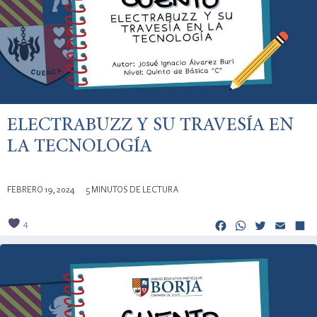
ELECTRABUZZ Y SU TRAVESÍA EN
LA TECNOLOGÍA
FEBRERO 19, 2024
5 MINUTOS DE LECTURA
Facebook
Whats
Twitt
Em
4