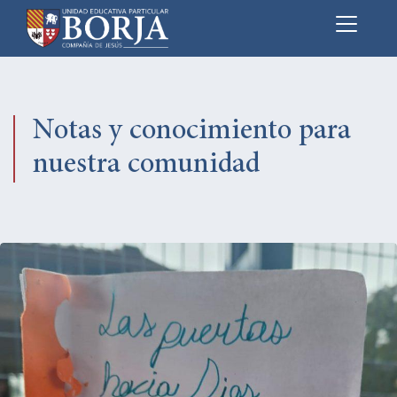
EL BORJA
OFERTA EDUCATIVA
Notas y conocimiento para
PASTORAL
SERVICIOS
nuestra comunidad
NOVEDADES
CONTACTO
ADMISIONES
S
FB
ESTUDIANTES Y
FAMILIAS
IG
DOCENTES
TW
ADMINISTRATIVOS
YT