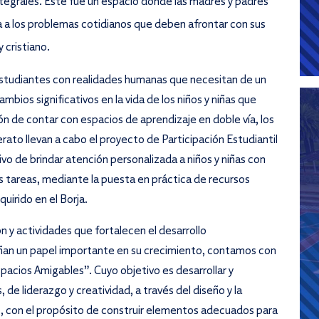
tegrales. Este fue un espacio donde las madres y padres
uía a los problemas cotidianos que deben afrontar con sus
 cristiano.
studiantes con realidades humanas que necesitan de un
bios significativos en la vida de los niños y niñas que
ón de contar con espacios de aprendizaje en doble vía, los
ato llevan a cabo el proyecto de Participación Estudiantil
o de brindar atención personalizada a niños y niñas con
s tareas, mediante la puesta en práctica de recursos
irido en el Borja.
 y actividades que fortalecen el desarrollo
ñan un papel importante en su crecimiento, contamos con
pacios Amigables”. Cuyo objetivo es desarrollar y
 de liderazgo y creatividad, a través del diseño y la
as, con el propósito de construir elementos adecuados para