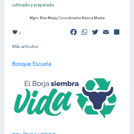
cultivado y preparado.
Mgtr. Blas Mejía/ Coordinador Básica Media
Facebook
WhatsApp
Twitter
Email
Co
4
Más artículos
Bosque Escuela